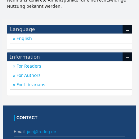
Nutzung bekannt werden.
Language
English
Information
For Readers
For Authors
For Librarians
CONTACT
Email:
jair@th-deg.de