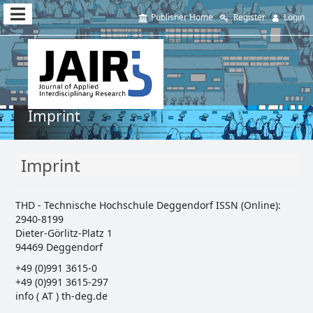
Quick
Publisher Home
Register
Login
jump
to
page
content
Imprint
Main
Navigation
Imprint
Main
Content
Sidebar
THD - Technische Hochschule Deggendorf ISSN (Online):
2940-8199
Dieter-Görlitz-Platz 1
94469 Deggendorf
+49 (0)991 3615-0
+49 (0)991 3615-297
info ( AT ) th-deg.de