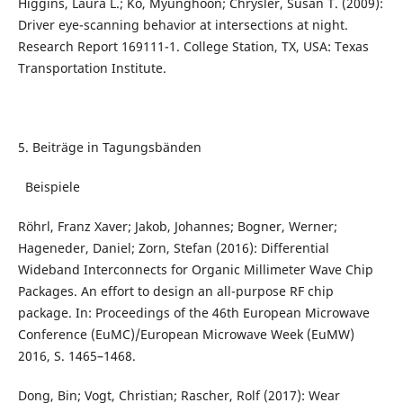
Higgins, Laura L.; Ko, Myunghoon; Chrysler, Susan T. (2009):
Driver eye-scanning behavior at intersections at night.
Research Report 169111-1. College Station, TX, USA: Texas
Transportation Institute.
5. Beiträge in Tagungsbänden
Beispiele
Röhrl, Franz Xaver; Jakob, Johannes; Bogner, Werner;
Hageneder, Daniel; Zorn, Stefan (2016): Differential
Wideband Interconnects for Organic Millimeter Wave Chip
Packages. An effort to design an all-purpose RF chip
package. In: Proceedings of the 46th European Microwave
Conference (EuMC)/European Microwave Week (EuMW)
2016, S. 1465–1468.
Dong, Bin; Vogt, Christian; Rascher, Rolf (2017): Wear