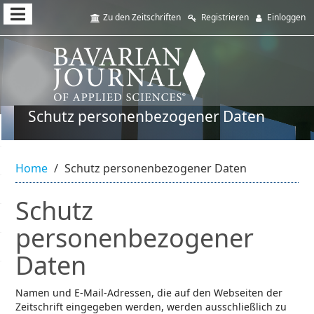
Schnell
Zu den Zeitschriften
Registrieren
Einloggen
zum
Seiteninhalt
springen
Schutz personenbezogener Daten
Hauptnavigation
Hauptinhat
Sidebar
Home
Schutz personenbezogener Daten
Schutz
personenbezogener
Daten
Namen und E-Mail-Adressen, die auf den Webseiten der
Zeitschrift eingegeben werden, werden ausschließlich zu